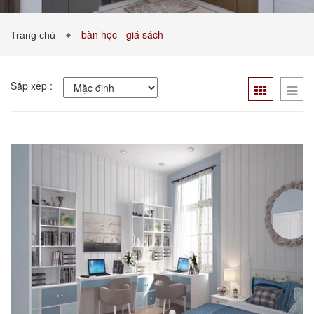
bàn học - giá sách
Trang chủ
PHÒNG KHÁCH
PHÒNG NGỦ
TIN TỨC
Sắp xếp :
BẢNG GIÁ VẬT LIỆU
LIÊN HỆ
0989043453