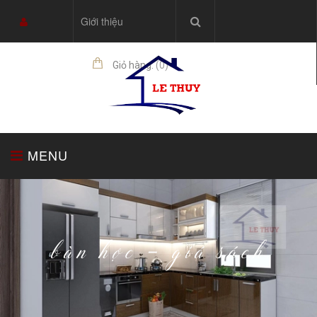
Giới thiệu
Giỏ hàng:
(
0
)
sản phẩm
MENU
TRANG CHỦ
TỦ BẾP
THIẾT BỊ NHÀ BẾP
bàn học - giá sách