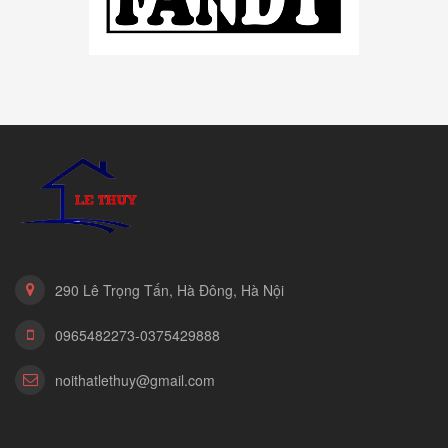
290 Lê Trọng Tấn, Hà Đông, Hà Nội
0965482273-0375429888
noithatlethuy@gmail.com