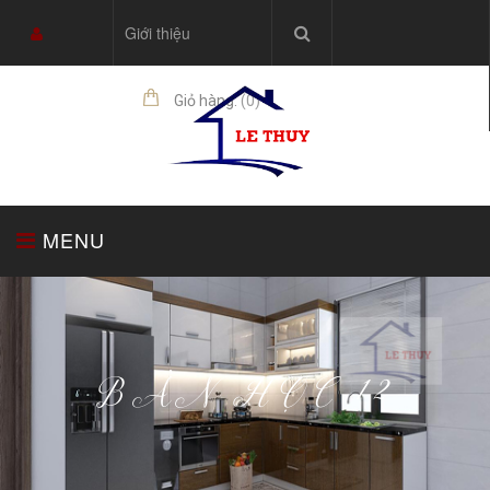
Giới thiệu
Giỏ hàng:
(
0
)
sản phẩm
MENU
TRANG CHỦ
TỦ BẾP
THIẾT BỊ NHÀ BẾP
BÀN HỌC 12