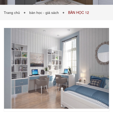
BÀN HỌC 12
Trang chủ
bàn học - giá sách
PHÒNG KHÁCH
PHÒNG NGỦ
TIN TỨC
BẢNG GIÁ VẬT LIỆU
LIÊN HỆ
0989043453