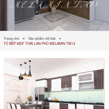
MELAMIN TM13
PHÒNG KHÁCH
PHÒNG NGỦ
TIN TỨC
Trang chủ
Sản phẩm nổi bật
TỦ BẾP MDF THÁI LAN PHỦ MELAMIN TM13
BẢNG GIÁ VẬT LIỆU
LIÊN HỆ
0989043453