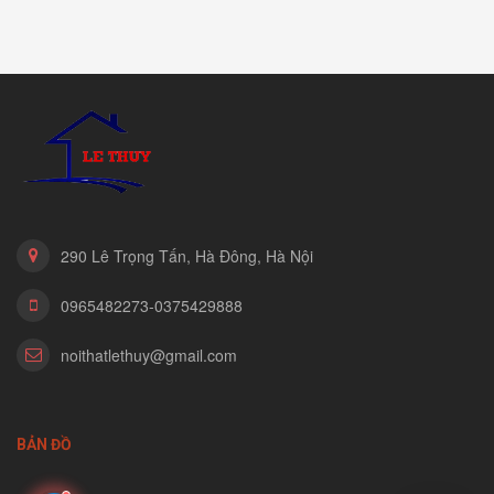
290 Lê Trọng Tấn, Hà Đông, Hà Nội
0965482273-0375429888
noithatlethuy@gmail.com
BẢN ĐỒ