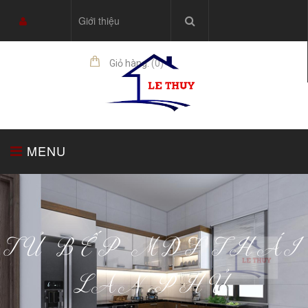
Giới thiệu
Giỏ hàng:
(
0
)
sản phẩm
MENU
TRANG CHỦ
TỦ BẾP
THIẾT BỊ NHÀ BẾP
TỦ BẾP MDF THÁI
LAN PHỦ