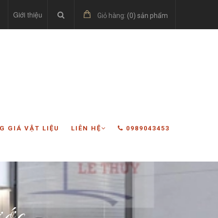
Giới thiệu
Giỏ hàng:
(
0
) sản phẩm
G GIÁ VẬT LIỆU
LIÊN HỆ
0989043453