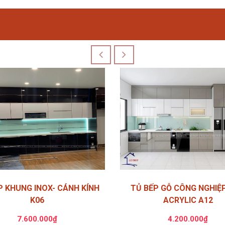
P KHUNG INOX- CÁNH KÍNH
TỦ BẾP GỖ CÔNG NGHIỆ
K06
ACRYLIC A12
7.600.000₫
4.200.000₫