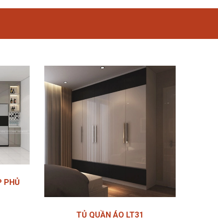
P PHỦ
TỦ QUẦN ÁO LT31