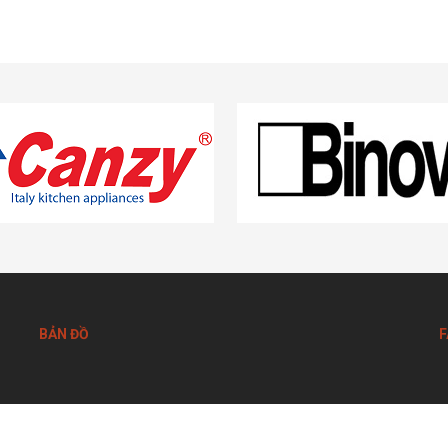
BẢN ĐỒ
F