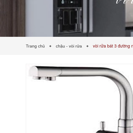
vò
vòi rửa bát 3 đường 
Trang chủ
chậu - vòi rửa