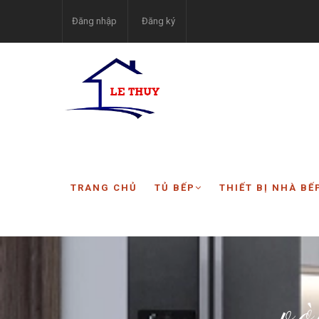
Đăng nhập
Đăng ký
TRANG CHỦ
TỦ BẾP
THIẾT BỊ NHÀ BẾ