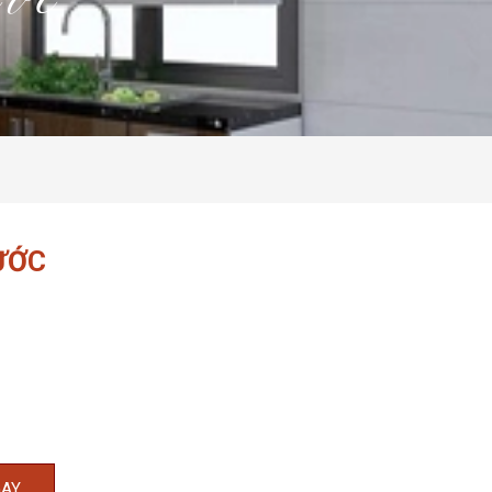
ước
ƯỚC
GAY