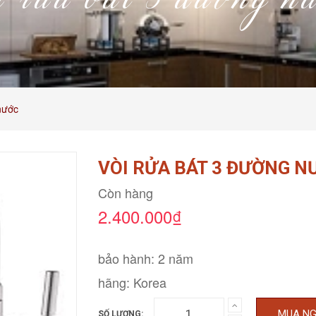
i rửa bát 3 đường n
nước
VÒI RỬA BÁT 3 ĐƯỜNG N
Còn hàng
2.400.000₫
bảo hành: 2 năm
hãng: Korea
MUA N
SỐ LƯỢNG: