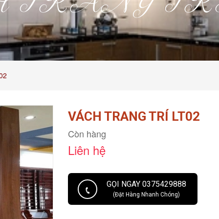
 TRANG TRÍ
02
VÁCH TRANG TRÍ LT02
Còn hàng
Liên hệ
GỌI NGAY 0375429888
(Đặt Hàng Nhanh Chóng)