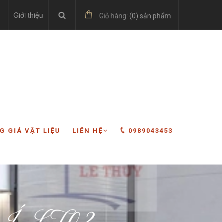
Giới thiệu
Giỏ hàng:
(
0
) sản phẩm
G GIÁ VẬT LIỆU
LIÊN HỆ
0989043453