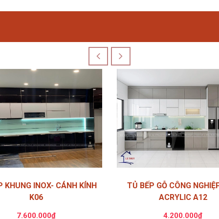
P KHUNG INOX- CÁNH KÍNH
TỦ BẾP GỖ CÔNG NGHIỆ
K06
ACRYLIC A12
7.600.000₫
4.200.000₫