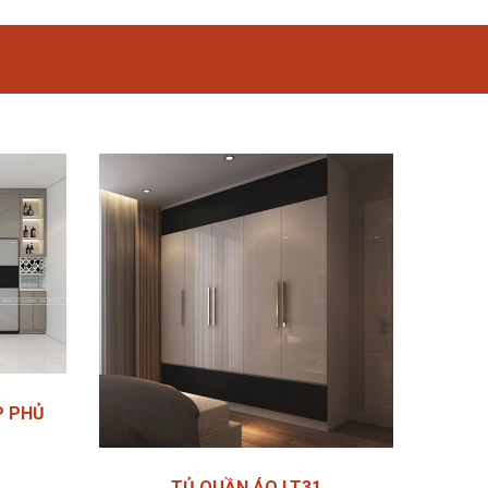
P PHỦ
TỦ QUẦN ÁO LT31