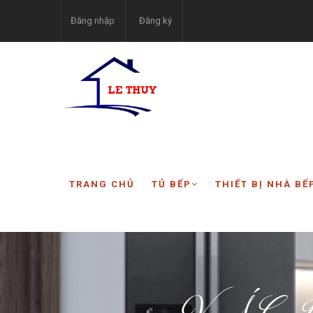
Đăng nhập
Đăng ký
TRANG CHỦ
TỦ BẾP
THIẾT BỊ NHÀ BẾ