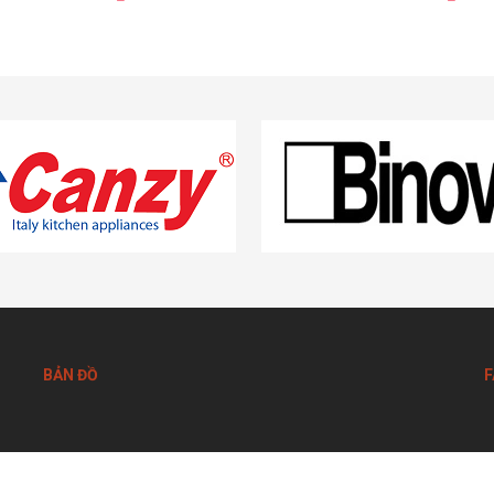
BẢN ĐỒ
F