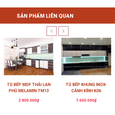
SẢN PHẨM LIÊN QUAN
TỦ BẾP MDF THÁI LAN
TỦ BẾP KHUNG INOX-
PHỦ MELAMIN TM13
CÁNH KÍNH K06
2.800.000₫
7.600.000₫