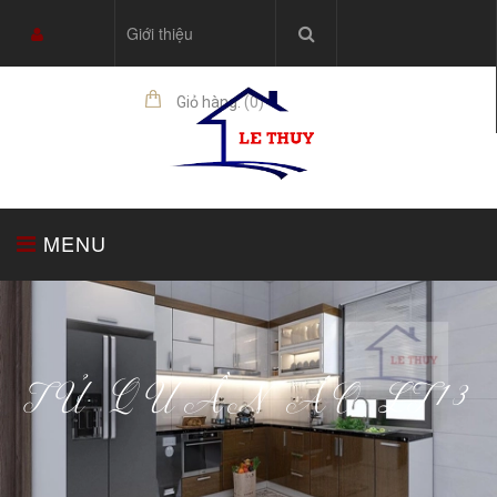
Giới thiệu
Giỏ hàng:
(
0
)
sản phẩm
MENU
TRANG CHỦ
TỦ BẾP
THIẾT BỊ NHÀ BẾP
TỦ QUẦN ÁO LT13