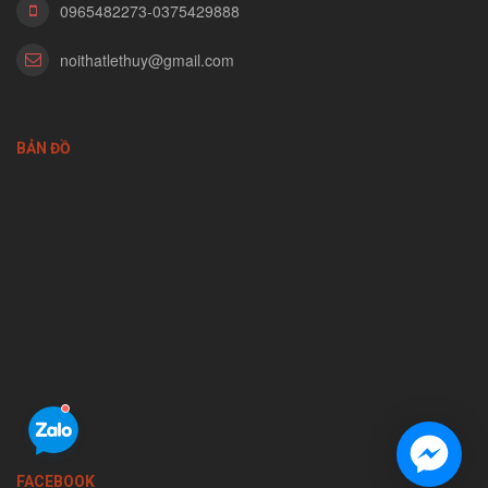
0965482273-0375429888
noithatlethuy@gmail.com
BẢN ĐỒ
FACEBOOK