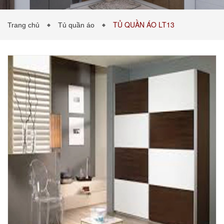
TỦ QUẦN ÁO LT13
Trang chủ
Tủ quần áo
PHÒNG KHÁCH
PHÒNG NGỦ
TIN TỨC
BẢNG GIÁ VẬT LIỆU
LIÊN HỆ
0989043453