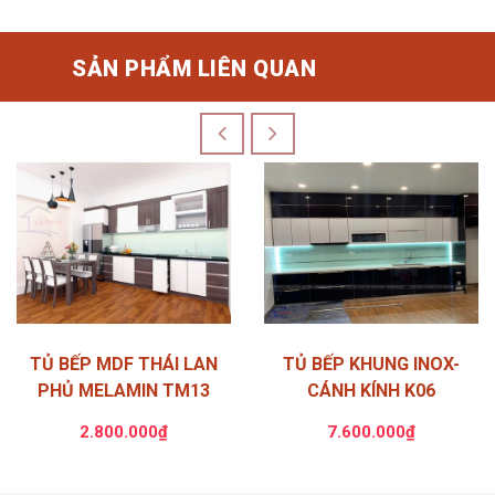
SẢN PHẨM LIÊN QUAN
TỦ BẾP MDF THÁI LAN
TỦ BẾP KHUNG INOX-
PHỦ MELAMIN TM13
CÁNH KÍNH K06
2.800.000₫
7.600.000₫