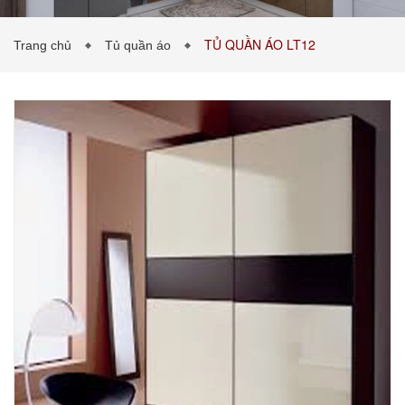
TỦ QUẦN ÁO LT12
Trang chủ
Tủ quần áo
PHÒNG KHÁCH
PHÒNG NGỦ
TIN TỨC
BẢNG GIÁ VẬT LIỆU
LIÊN HỆ
0989043453