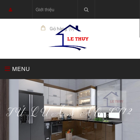
Giới thiệu
Giỏ hàng:
(
0
)
sản phẩm
MENU
TRANG CHỦ
TỦ BẾP
THIẾT BỊ NHÀ BẾP
TỦ QUẦN ÁO LT12