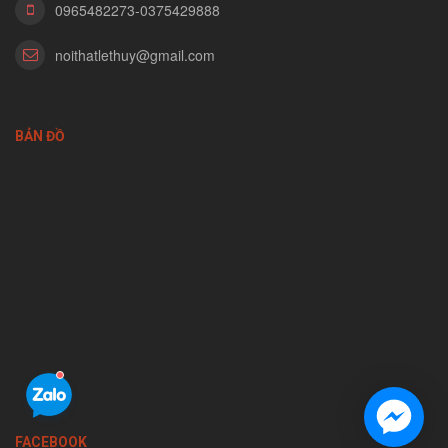
0965482273-0375429888
noithatlethuy@gmail.com
BẢN ĐỒ
FACEBOOK