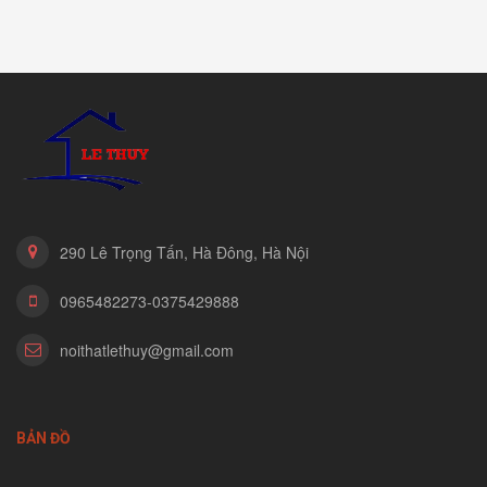
290 Lê Trọng Tấn, Hà Đông, Hà Nội
0965482273-0375429888
noithatlethuy@gmail.com
BẢN ĐỒ