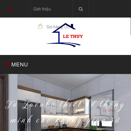
Giới thiệu
Giỏ hàng:
(
0
)
sản phẩm
MENU
TRANG CHỦ
TỦ BẾP
THIẾT BỊ NHÀ BẾP
Tủ Lavabo thiết kế thông
minh cho không gian sử