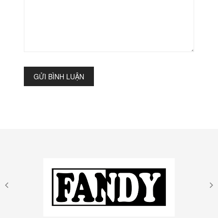
GỬI BÌNH LUẬN