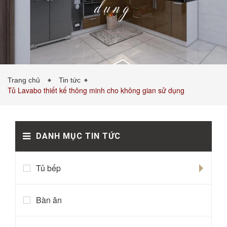
dụng
PHÒNG KHÁCH
PHÒNG NGỦ
TIN TỨC
Trang chủ
Tin tức
Tủ Lavabo thiết kế thông minh cho không gian sử dụng
DANH MỤC TIN TỨC
BẢNG GIÁ VẬT LIỆU
LIÊN HỆ
0989043453
Tủ bếp
Bàn ăn