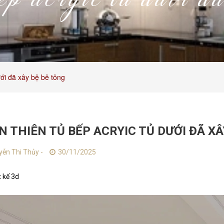
ếp acryic tủ dưới đ
ưới đã xây bệ bê tông
 THIÊN TỦ BẾP ACRYIC TỦ DƯỚI ĐÃ XÂ
ễn Thi Thủy -
30/11/2025
t kế 3d