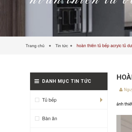
hoàn thiên tủ b
hoàn thiên tủ bếp acryic tủ d
Trang chủ
Tin tức
HOÀN
DANH MỤC TIN TỨC
Nguy
Tủ bếp
ảnh thiế
Bàn ăn