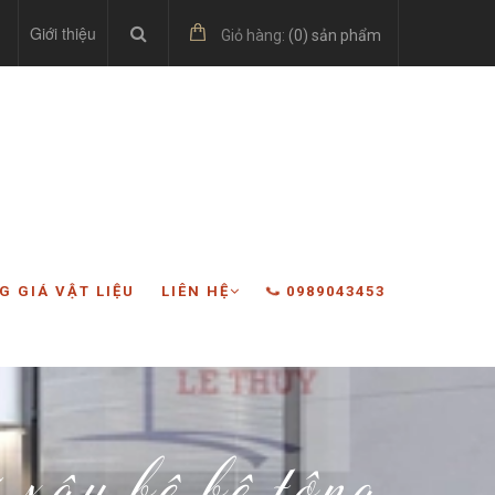
Giới thiệu
Giỏ hàng:
(
0
) sản phẩm
G GIÁ VẬT LIỆU
LIÊN HỆ
0989043453