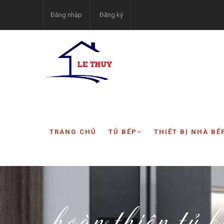
Đăng nhập
Đăng ký
TRANG CHỦ
TỦ BẾP
THIẾT BỊ NHÀ BẾ