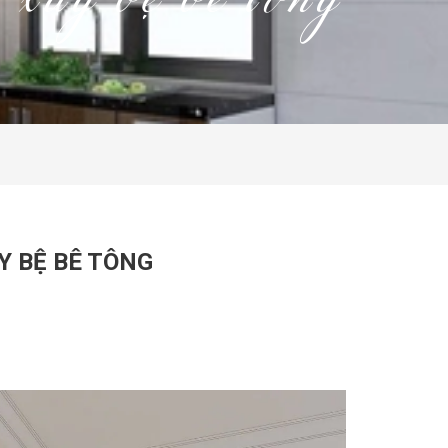
ã xây bệ bê tông
Y BỆ BÊ TÔNG