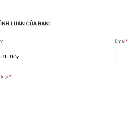
BÌNH LUẬN CỦA BẠN:
n
*
Email
*
h luận
*