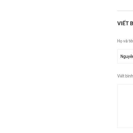
VIẾT 
Họ và tê
Viết bìn