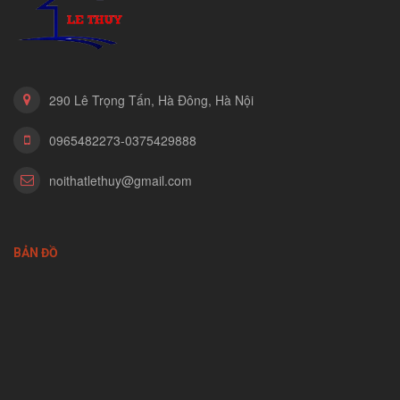
290 Lê Trọng Tấn, Hà Đông, Hà Nội
0965482273-0375429888
noithatlethuy@gmail.com
BẢN ĐỒ