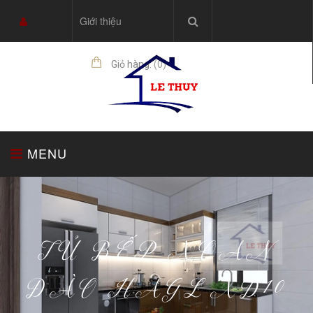
Giới thiệu
Giỏ hàng:
(
0
)
sản phẩm
MENU
TRANG CHỦ
TỦ BẾP
THIẾT BỊ NHÀ BẾP
TỦ BẾP XOAN
ĐÀO HAGL XD10