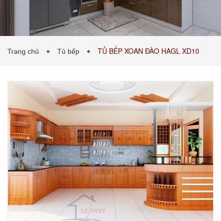
PHÒNG KHÁCH
PHÒNG NGỦ
TIN TỨC
TỦ BẾP XOAN ĐÀO HAGL XD10
Trang chủ
Tủ bếp
BẢNG GIÁ VẬT LIỆU
LIÊN HỆ
0989043453