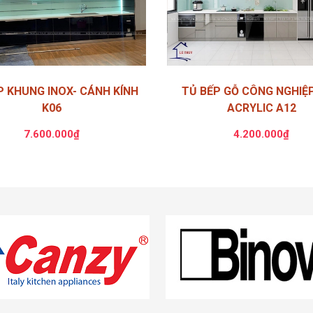
P KHUNG INOX- CÁNH KÍNH
TỦ BẾP GỖ CÔNG NGHIỆ
K06
ACRYLIC A12
7.600.000₫
4.200.000₫