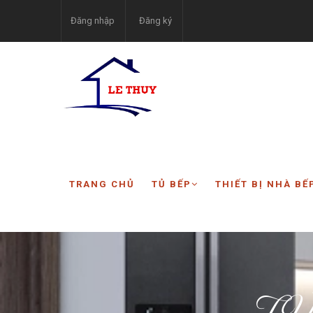
Đăng nhập
Đăng ký
TRANG CHỦ
TỦ BẾP
THIẾT BỊ NHÀ BẾ