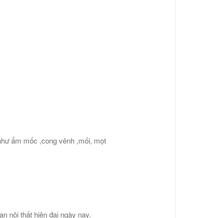
ố như ẩm mốc ,cong vênh ,mối, mọt
n nội thất hiện đại ngày nay.