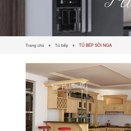
T
TỦ BẾP SỒI NGA
Trang chủ
Tủ bếp