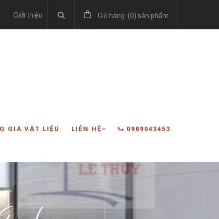
Giới thiệu
Giỏ hàng:
(
0
) sản phẩm
G GIÁ VẬT LIỆU
LIÊN HỆ
0989043453