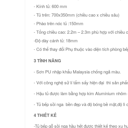
- Kính tủ: 600 mm
- Tủ trên: 700x350mm (chiều cao x chiều sâu)
- Phào trên nóc tủ :150mm
- Tổng chiều cao: 2.2m – 2.3m phù hợp với chiều c
-Độ dày cánh tủ: 18mm
- Có thể thay đổi Phụ thuộc vào diện tích phòng b
3 TÍNH NĂNG
- Sơn PU nhập khẩu Malaysia chống ngả màu.
- Với công nghệ sử lí tẩm sấy hiện đại thì sản ph
- Hậu tủ được làm bằng hợp kim Aluminium nhôm 
- Tủ bếp sồi nga bền đẹp và độ bóng bề mặt,độ lì 
4 THIẾT KẾ
-Tủ bếp gỗ sồi nga hầu hết được thiết kế theo xu h