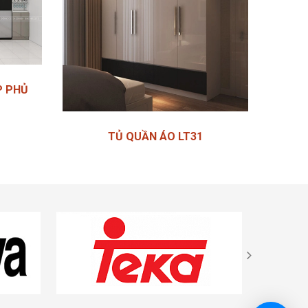
P PHỦ
TỦ QUẦN ÁO LT31
Liên hệ