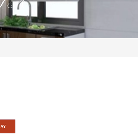
GA
GAY