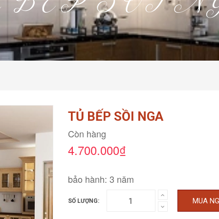
Ủ BẾP SỒI N
TỦ BẾP SỒI NGA
Còn hàng
4.700.000₫
bảo hành: 3 năm
MUA N
SỐ LƯỢNG: