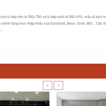
n cho tủ bếp trên là 350×700 và tủ bếp dưới là 560×810, mẫu tủ kịch t
 chính hãng inox nhập khẩu của EuroGold, Boss, Grob, MD... Các thi
...