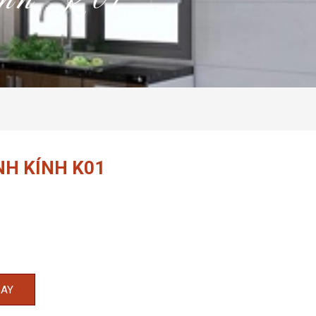
kính K01
NH KÍNH K01
GAY