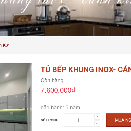
khung inox- cánh 
nh K01
TỦ BẾP KHUNG INOX- CÁ
Còn hàng
7.600.000₫
bảo hành: 5 năm
MUA N
SỐ LƯỢNG: