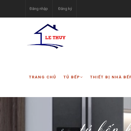
Đăng nhập
Đăng ký
TRANG CHỦ
TỦ BẾP
THIẾT BỊ NHÀ BẾ