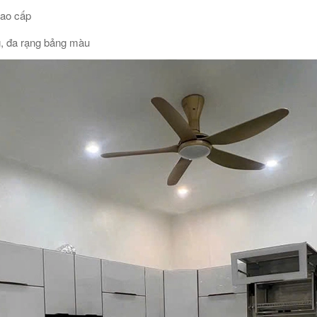
cao cấp
g, đa rạng bảng màu