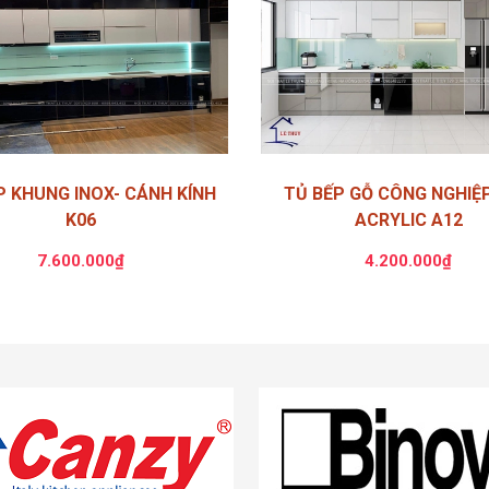
P KHUNG INOX- CÁNH KÍNH
TỦ BẾP GỖ CÔNG NGHIỆ
K06
ACRYLIC A12
7.600.000₫
4.200.000₫