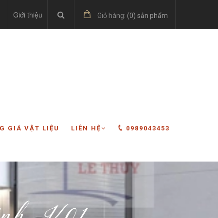
Giới thiệu
Giỏ hàng:
(
0
) sản phẩm
G GIÁ VẬT LIỆU
LIÊN HỆ
0989043453