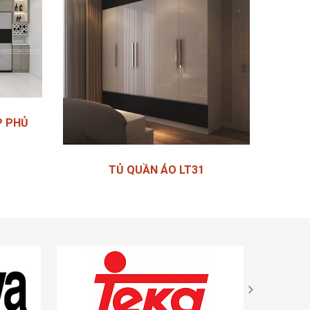
P PHỦ
TỦ QUẦN ÁO LT31
Liên hệ