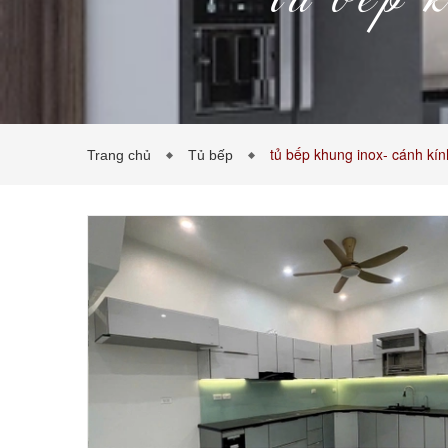
tủ bếp 
tủ bếp khung inox- cánh kí
Trang chủ
Tủ bếp