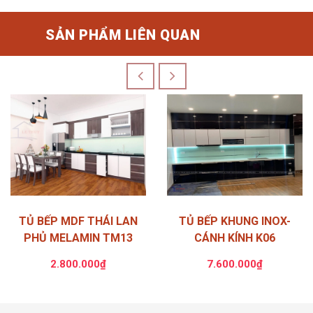
SẢN PHẨM LIÊN QUAN
TỦ BẾP MDF THÁI LAN
TỦ BẾP KHUNG INOX-
PHỦ MELAMIN TM13
CÁNH KÍNH K06
2.800.000₫
7.600.000₫