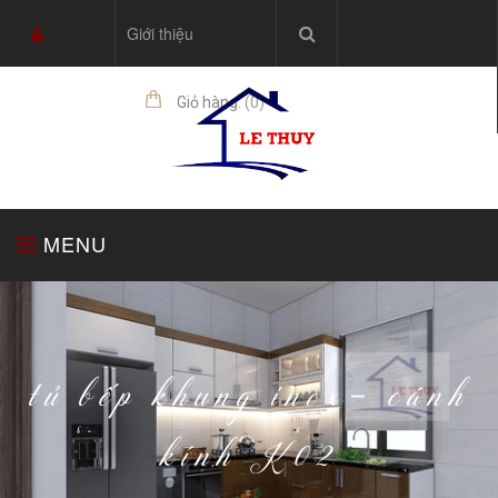
Giới thiệu
Giỏ hàng:
(
0
)
sản phẩm
MENU
TRANG CHỦ
TỦ BẾP
THIẾT BỊ NHÀ BẾP
tủ bếp khung inox- cánh
kính K02