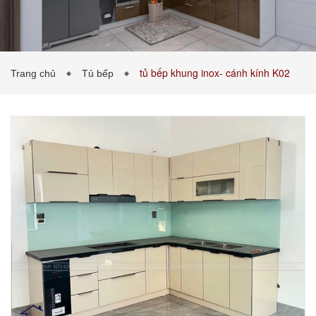
PHÒNG KHÁCH
PHÒNG NGỦ
TIN TỨC
tủ bếp khung inox- cánh kính K02
Trang chủ
Tủ bếp
BẢNG GIÁ VẬT LIỆU
LIÊN HỆ
0989043453