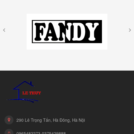
290 Lê Trọng Tấn, Hà Đông, Hà Nội
0965482273-0375429888