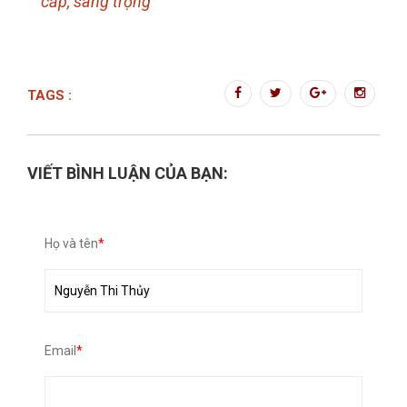
cấp, sang trọng
TAGS :
VIẾT BÌNH LUẬN CỦA BẠN:
Họ và tên
*
Email
*