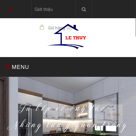
Giới thiệu
Giỏ hàng:
(
0
)
sản phẩm
MENU
TRANG CHỦ
TỦ BẾP
THIẾT BỊ NHÀ BẾP
Tủ bếp có ông táo -
Những lưu ý quan trọng