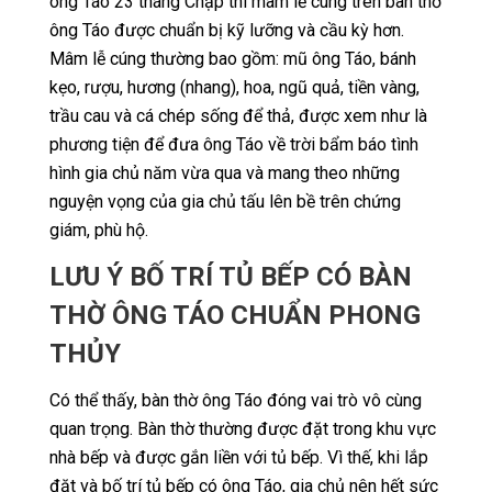
ông Táo 23 tháng Chạp thì mâm lễ cúng trên bàn thờ
ông Táo được chuẩn bị kỹ lưỡng và cầu kỳ hơn.
Mâm lễ cúng thường bao gồm: mũ ông Táo, bánh
kẹo, rượu, hương (nhang), hoa, ngũ quả, tiền vàng,
trầu cau và cá chép sống để thả, được xem như là
phương tiện để đưa ông Táo về trời bẩm báo tình
hình gia chủ năm vừa qua và mang theo những
nguyện vọng của gia chủ tấu lên bề trên chứng
giám, phù hộ.
LƯU Ý BỐ TRÍ TỦ BẾP CÓ BÀN
THỜ ÔNG TÁO CHUẨN PHONG
THỦY
Có thể thấy, bàn thờ ông Táo đóng vai trò vô cùng
quan trọng. Bàn thờ thường được đặt trong khu vực
nhà bếp và được gắn liền với tủ bếp. Vì thế, khi lắp
đặt và bố trí tủ bếp có ông Táo, gia chủ nên hết sức