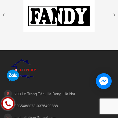
290 Lê Trọng Tấn, Hà Đông, Hà Nội
0965482273-0375429888
noithatlethuy@gmail.com