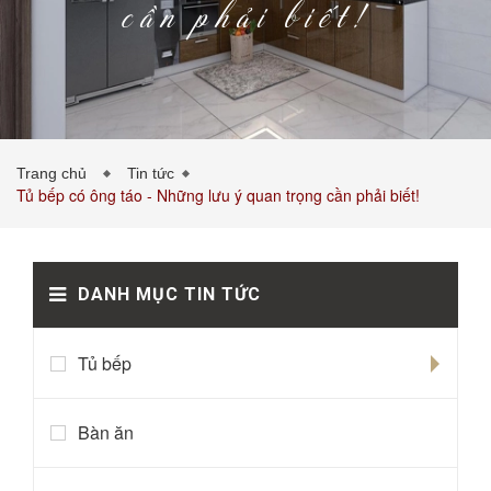
cần phải biết!
PHÒNG KHÁCH
PHÒNG NGỦ
TIN TỨC
Trang chủ
Tin tức
Tủ bếp có ông táo - Những lưu ý quan trọng cần phải biết!
DANH MỤC TIN TỨC
BẢNG GIÁ VẬT LIỆU
LIÊN HỆ
0989043453
Tủ bếp
Bàn ăn