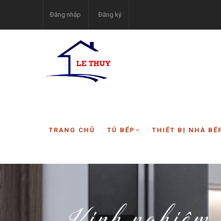
Đăng nhập
Đăng ký
TRANG CHỦ
TỦ BẾP
THIẾT BỊ NHÀ BẾ