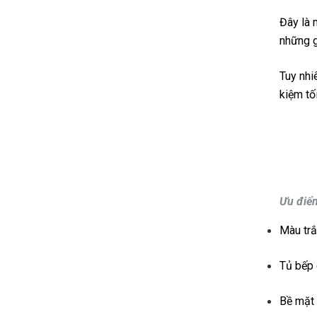
Đây là 
những g
Tuy nhi
kiệm tố
Ưu điểm
Màu trắ
Tủ bếp 
Bề mặt 