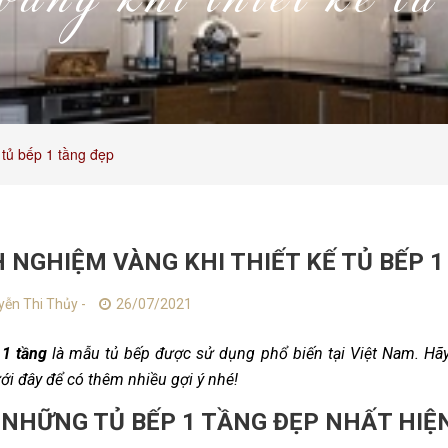
àng khi thiết kế tủ 
 tủ bếp 1 tầng đẹp
 NGHIỆM VÀNG KHI THIẾT KẾ TỦ BẾP 1
ễn Thi Thủy -
26/07/2021
 1 tầng
là mẫu tủ bếp được sử dụng phổ biến tại Việt Nam. Hã
ới đây để có thêm nhiều gợi ý nhé!
 NHỮNG TỦ BẾP 1 TẦNG ĐẸP NHẤT HIỆ