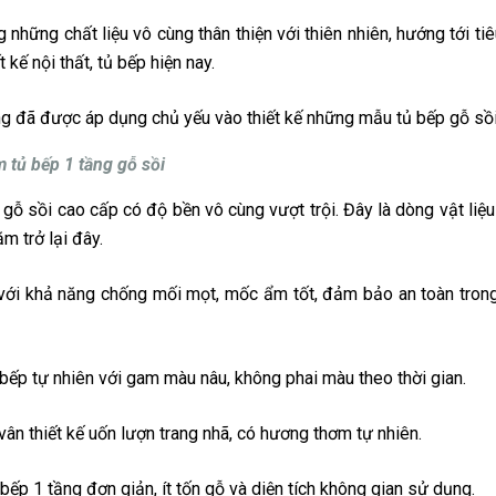
 những chất liệu vô cùng thân thiện với thiên nhiên, hướng tới ti
t kế nội thất, tủ bếp hiện nay.
g đã được áp dụng chủ yếu vào thiết kế những mẫu tủ bếp gỗ sồi
 tủ bếp 1 tầng gỗ sồi
u gỗ sồi cao cấp có độ bền vô cùng vượt trội. Đây là dòng vật li
m trở lại đây.
với khả năng chống mối mọt, mốc ẩm tốt, đảm bảo an toàn trong
bếp tự nhiên với gam màu nâu, không phai màu theo thời gian.
ân thiết kế uốn lượn trang nhã, có hương thơm tự nhiên.
bếp 1 tầng đơn giản, ít tốn gỗ và diện tích không gian sử dụng.