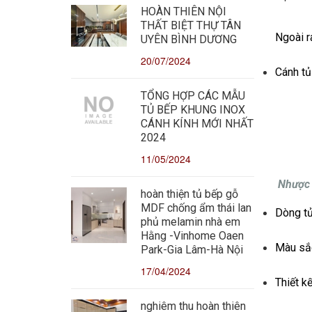
HOÀN THIÊN NỘI
THẤT BIỆT THỰ TÂN
Ngoài r
UYÊN BÌNH DƯƠNG
20/07/2024
Cánh tủ
TỔNG HỢP CÁC MẪU
TỦ BẾP KHUNG INOX
CÁNH KÍNH MỚI NHẤT
2024
11/05/2024
Nhược đ
hoàn thiện tủ bếp gỗ
MDF chống ẩm thái lan
Dòng tủ
phủ melamin nhà em
Hằng -Vinhome Oaen
Màu sắc
Park-Gia Lâm-Hà Nội
17/04/2024
Thiết k
nghiêm thu hoàn thiên