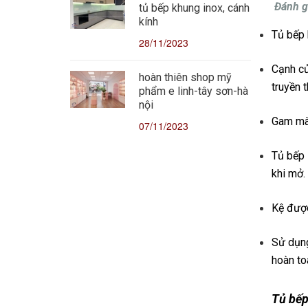
Đánh g
tủ bếp khung inox, cánh
kính
Tủ bếp 
28/11/2023
Cạnh cử
hoàn thiên shop mỹ
truyền 
phẩm e linh-tây sơn-hà
nội
Gam màu
07/11/2023
Tủ bếp 
khi mở.
Kệ được
Sử dụng
hoàn toà
Tủ bếp