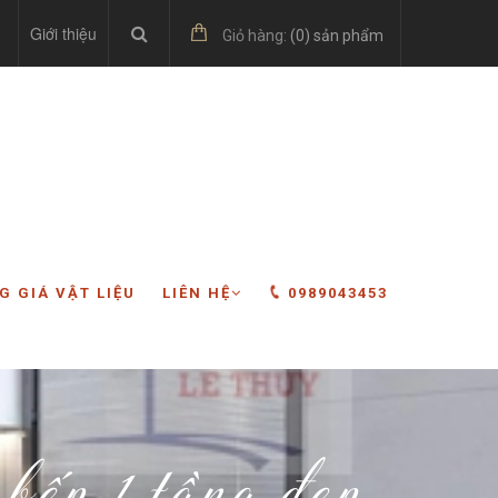
Giới thiệu
Giỏ hàng:
(
0
) sản phẩm
G GIÁ VẬT LIỆU
LIÊN HỆ
0989043453