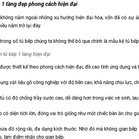
 1 tầng đẹp phong cách hiện đại
không nằm ngoài những xu hướng hiện đại hóa, vốn đã có sự ản
hiều năm trở lại đây.
trong số tủ bếp chúng ta không thể bỏ qua chính là mẫu kệ tủ bếp
 tủ bếp 1 tầng hiện đại
được thiết kế theo phong cách hiện đại, đề cao tính ứng dụng và thi
ụng vật liệu gỗ công nghiệp với độ bền cao, khả năng chịu lực, ch
tủ có độ chống trầy xước cao, dễ dàng hơn trong việc vệ sinh, lau
 có diện tích lớn, đóng vai trò giống như một chiếc bàn ăn cho gia
ứa đồ rộng rãi, đa dạng kích thước. Nhờ đó mà không gian bếp 
, làm điểm nhấn cho gian bếp.