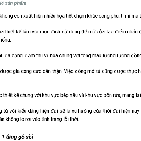
iá sản phẩm
không còn xuất hiện nhiều họa tiết chạm khắc công phu, tỉ mỉ mà tha
a thiết kế lõm với mục đích sử dụng để mở cửa tạo điểm nhấn 
thống.
 đa dạng, đậm thú vị, hòa chung với tông màu tường tương đồng
được gia công cực cẩn thận. Việc đóng mở tủ cũng được thực hi
 thiết kế chung với khu vực bếp nấu và khu vực bồn rửa, mang lại 
 tủ với kiểu dáng hiện đại sẽ là xu hướng của thời đại hiện na
n không lo rơi vào tình trạng lỗi thời.
 1 tầng gỗ sồi