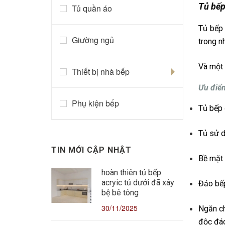
Tủ bếp
Tủ quần áo
Tủ bếp 
Giường ngủ
trong n
Và một 
Thiết bị nhà bếp
Ưu điểm
Phụ kiện bếp
Tủ bếp 
Tủ sử d
TIN MỚI CẬP NHẬT
Bề mặt 
hoàn thiên tủ bếp
acryic tủ dưới đã xây
Đảo bếp
bệ bê tông
30/11/2025
Ngăn ch
độc đáo