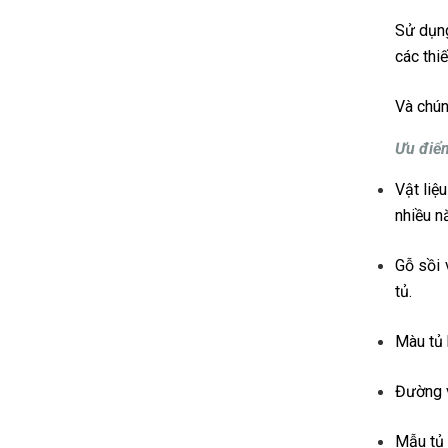
Sử dụng
các thiế
Và chún
Ưu điểm
Vật liệ
nhiều nă
Gỗ sồi 
tủ.
Màu tủ 
Đường v
Mẫu tủ 