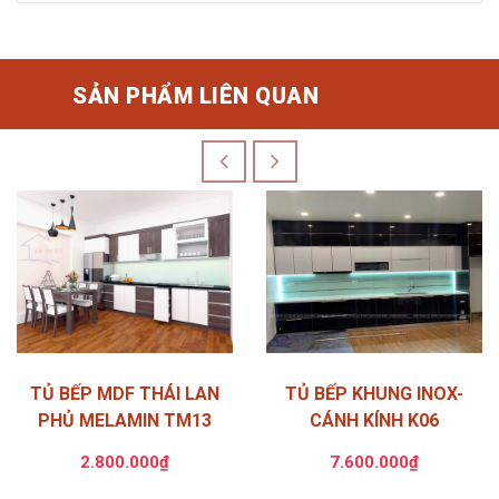
SẢN PHẨM LIÊN QUAN
TỦ BẾP MDF THÁI LAN
TỦ BẾP KHUNG INOX-
PHỦ MELAMIN TM13
CÁNH KÍNH K06
2.800.000₫
7.600.000₫