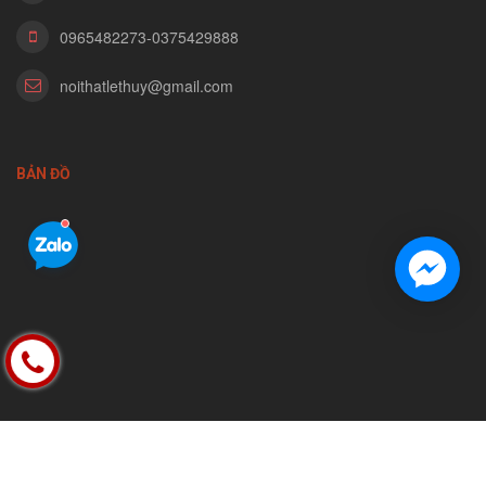
0965482273-0375429888
noithatlethuy@gmail.com
BẢN ĐỒ