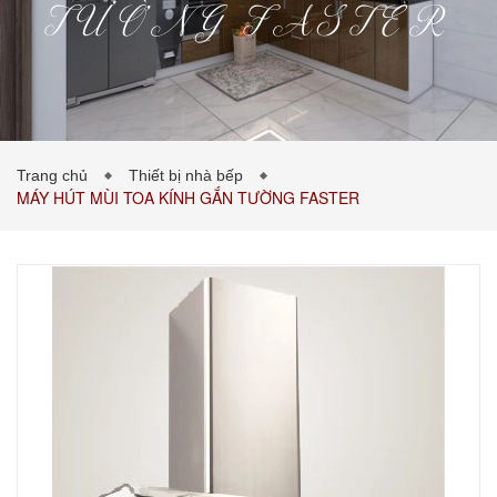
TƯỜNG FASTER
PHÒNG KHÁCH
PHÒNG NGỦ
TIN TỨC
Trang chủ
Thiết bị nhà bếp
MÁY HÚT MÙI TOA KÍNH GẮN TƯỜNG FASTER
BẢNG GIÁ VẬT LIỆU
LIÊN HỆ
0989043453