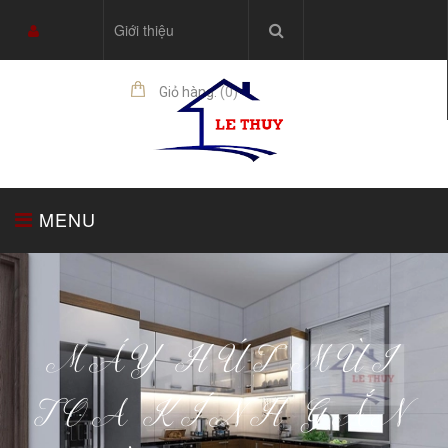
Giới thiệu
Giỏ hàng:
(
0
)
sản phẩm
MENU
TRANG CHỦ
TỦ BẾP
THIẾT BỊ NHÀ BẾP
MÁY HÚT MÙI
TOA KÍNH GẮN