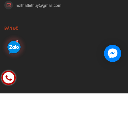
noithatlethuy@gmail.com
BẢN ĐỒ
FACEBOOK