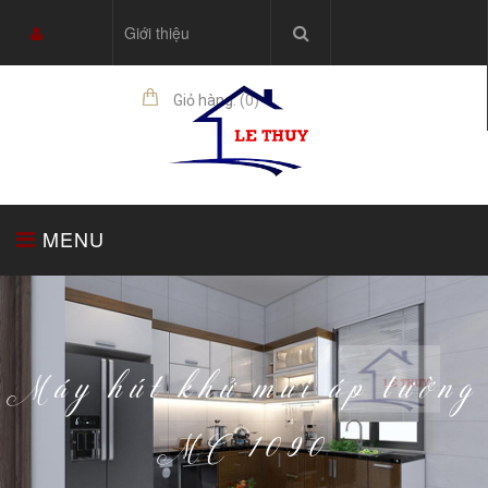
Giới thiệu
Giỏ hàng:
(
0
)
sản phẩm
MENU
TRANG CHỦ
TỦ BẾP
THIẾT BỊ NHÀ BẾP
Máy hút khử mùi áp tường
MC 1090