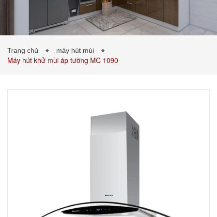
PHÒNG KHÁCH
PHÒNG NGỦ
TIN TỨC
Trang chủ
máy hút mùi
Máy hút khử mùi áp tường MC 1090
BẢNG GIÁ VẬT LIỆU
LIÊN HỆ
0989043453