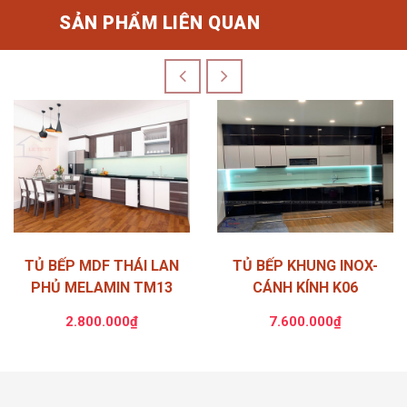
SẢN PHẨM LIÊN QUAN
TỦ BẾP MDF THÁI LAN
TỦ BẾP KHUNG INOX-
PHỦ MELAMIN TM13
CÁNH KÍNH K06
2.800.000₫
7.600.000₫