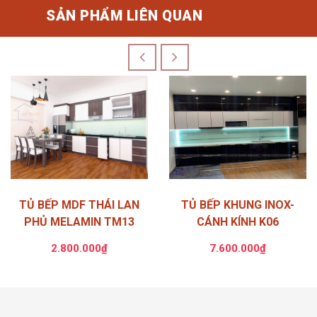
SẢN PHẨM LIÊN QUAN
TỦ BẾP MDF THÁI LAN
TỦ BẾP KHUNG INOX-
PHỦ MELAMIN TM13
CÁNH KÍNH K06
2.800.000₫
7.600.000₫