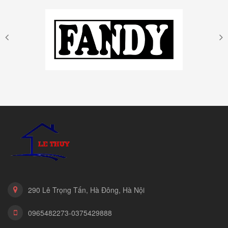
290 Lê Trọng Tấn, Hà Đông, Hà Nội
0965482273-0375429888