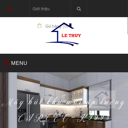
Giới thiệu
Giỏ hàng:
(
0
)
sản phẩm
MENU
TRANG CHỦ
TỦ BẾP
THIẾT BỊ NHÀ BẾP
Máy hút khử mùi áp tường
CIRCEO-K9998