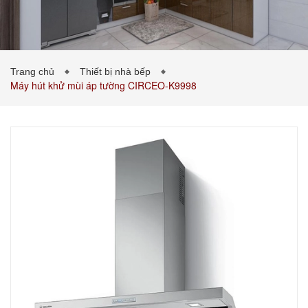
PHÒNG KHÁCH
PHÒNG NGỦ
TIN TỨC
Trang chủ
Thiết bị nhà bếp
Máy hút khử mùi áp tường CIRCEO-K9998
BẢNG GIÁ VẬT LIỆU
LIÊN HỆ
0989043453