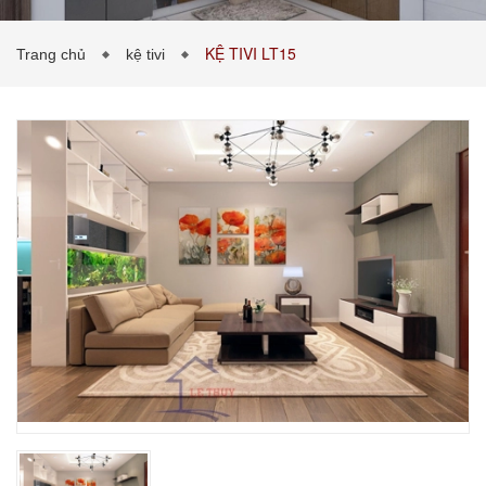
KỆ TIVI LT15
Trang chủ
kệ tivi
PHÒNG KHÁCH
PHÒNG NGỦ
TIN TỨC
BẢNG GIÁ VẬT LIỆU
LIÊN HỆ
0989043453