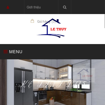
Giới thiệu
Giỏ hàng:
(
0
)
sản phẩm
MENU
TRANG CHỦ
TỦ BẾP
THIẾT BỊ NHÀ BẾP
KỆ TIVI LT15