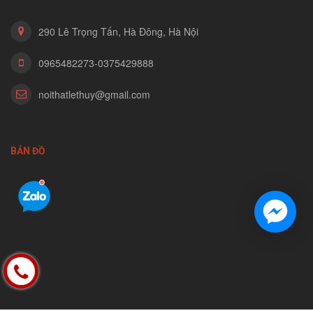
290 Lê Trọng Tấn, Hà Đông, Hà Nội
0965482273-0375429888
noithatlethuy@gmail.com
BẢN ĐỒ