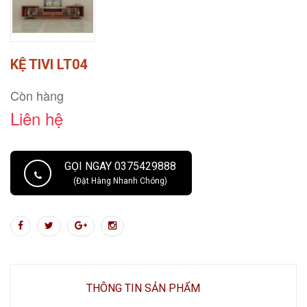
KỆ TIVI LT04
Còn hàng
Liên hệ
GỌI NGAY 0375429888
(Đặt Hàng Nhanh Chóng)
THÔNG TIN SẢN PHẨM