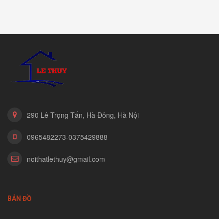
290 Lê Trọng Tấn, Hà Đông, Hà Nội
0965482273-0375429888
noithatlethuy@gmail.com
BẢN ĐỒ