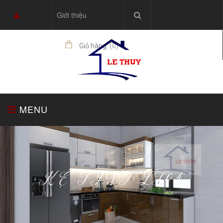
Giới thiệu
Giỏ hàng:
(
0
)
sản phẩm
MENU
TRANG CHỦ
TỦ BẾP
THIẾT BỊ NHÀ BẾP
KỆ TIVI LT04