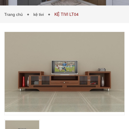
KỆ TIVI LT04
Trang chủ
kệ tivi
PHÒNG KHÁCH
PHÒNG NGỦ
TIN TỨC
BẢNG GIÁ VẬT LIỆU
LIÊN HỆ
0989043453