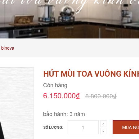
ùi toa vuông kính 
 binova
HÚT MÙI TOA VUÔNG KÍN
Còn hàng
6.150.000₫
8.800.000₫
bảo hành: 3 năm
MUA N
SỐ LƯỢNG: