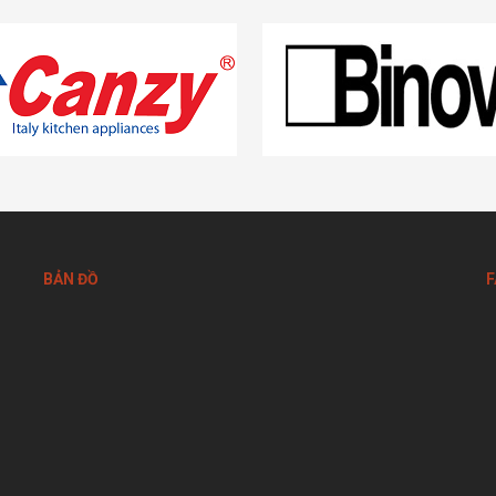
BẢN ĐỒ
F