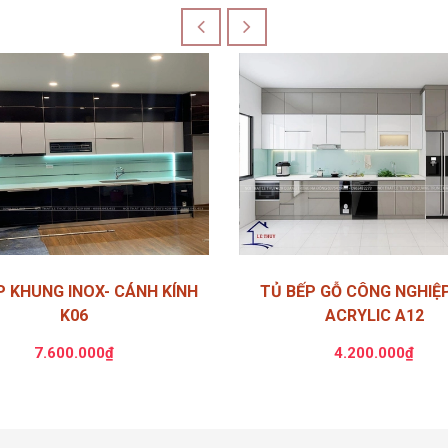
P KHUNG INOX- CÁNH KÍNH
TỦ BẾP GỖ CÔNG NGHIỆ
K06
ACRYLIC A12
7.600.000₫
4.200.000₫