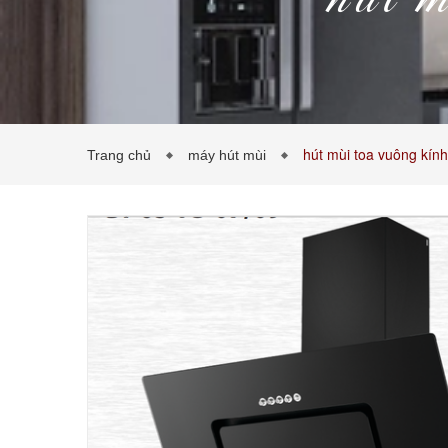
hút m
hút mùi toa vuông kính
Trang chủ
máy hút mùi