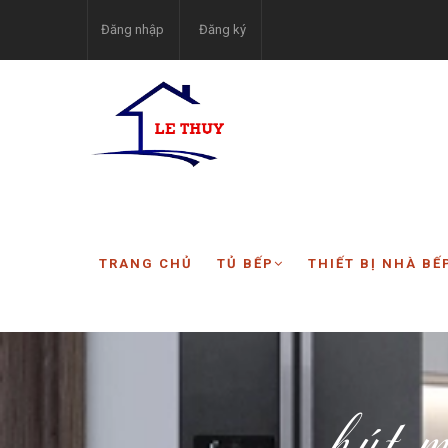
Đăng nhập
Đăng ký
TRANG CHỦ
TỦ BẾP
THIẾT BỊ NHÀ BẾ