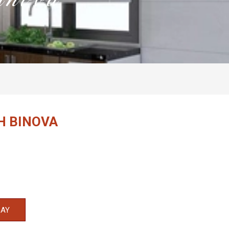
binova
H BINOVA
GAY