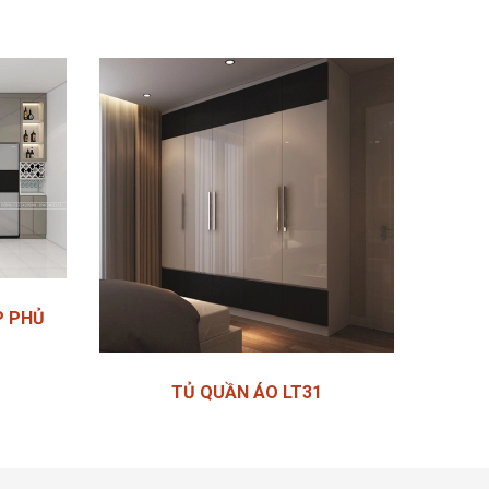
P PHỦ
TỦ QUẦN ÁO LT31
Liên hệ