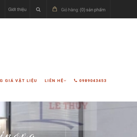
Giới thiệu
Giỏ hàng:
(
0
) sản phẩm
G GIÁ VẬT LIỆU
LIÊN HỆ
0989043453