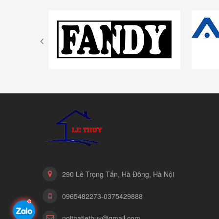
290 Lê Trọng Tấn, Hà Đông, Hà Nội
0965482273-0375429888
noithatlethuy@gmail.com