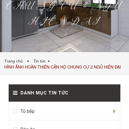
CHUNG CƯ 2 NGỦ
HIỆN ĐẠI
PHÒNG KHÁCH
PHÒNG NGỦ
TIN TỨC
Trang chủ
Tin tức
HÌNH ẢNH HOÀN THIÊN CĂN HỘ CHUNG CƯ 2 NGỦ HIỆN ĐẠI
BẢNG GIÁ VẬT LIỆU
LIÊN HỆ
0989043453
DANH MỤC TIN TỨC
Tủ bếp