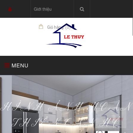
Giới thiệu
Giỏ hàng:
(
0
)
sản phẩm
MENU
TRANG CHỦ
TỦ BẾP
THIẾT BỊ NHÀ BẾP
HÌNH ẢNH HOÀN
THIÊN CĂN HỘ