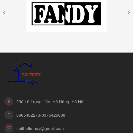
290 Lê Trọng Tấn, Hà Đông, Hà Nội
0965482273-0375429888
noithatlethuy@gmail.com