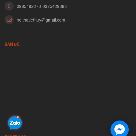
0965482273-0375429888
noithatlethuy@gmail.com
BẢN ĐỒ