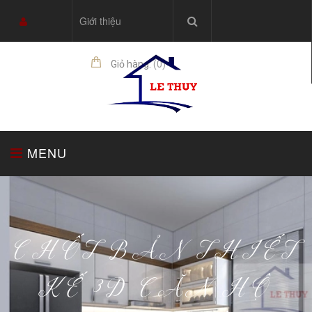
Giới thiệu
Giỏ hàng:
(
0
)
sản phẩm
MENU
TRANG CHỦ
TỦ BẾP
THIẾT BỊ NHÀ BẾP
CHỐT BẢN THIẾT
KẾ 3D CĂN HỘ