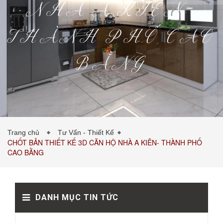
NHÀ A KIÊN-
THÀNH PHỐ CAO
PHÒNG KHÁCH
PHÒNG NGỦ
TIN TỨC
BẰNG
Trang chủ
Tư Vấn - Thiết Kế
CHỐT BẢN THIẾT KẾ 3D CĂN HỘ NHÀ A KIÊN- THÀNH PHỐ
BẢNG GIÁ VẬT LIỆU
LIÊN HỆ
0989043453
CAO BẰNG
DANH MỤC TIN TỨC