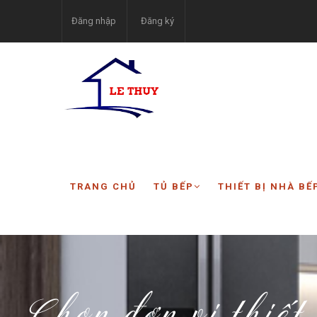
Đăng nhập
Đăng ký
TRANG CHỦ
TỦ BẾP
THIẾT BỊ NHÀ BẾ