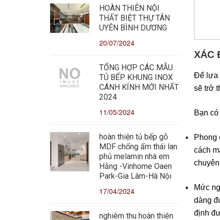
HOÀN THIÊN NỘI
THẤT BIỆT THỰ TÂN
UYÊN BÌNH DƯƠNG
20/07/2024
XÁC 
TỔNG HỢP CÁC MẪU
Để lựa 
TỦ BẾP KHUNG INOX
CÁNH KÍNH MỚI NHẤT
sẽ trở 
2024
11/05/2024
Bạn có 
hoàn thiện tủ bếp gỗ
Phong c
MDF chống ẩm thái lan
cách mà
phủ melamin nhà em
chuyên 
Hằng -Vinhome Oaen
Park-Gia Lâm-Hà Nội
Mức ngâ
17/04/2024
dàng đư
định đư
nghiêm thu hoàn thiên