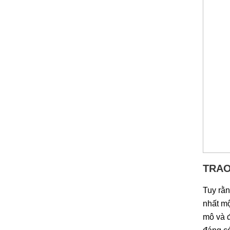
TRAO
Tuy rằn
nhất mộ
mô và đ