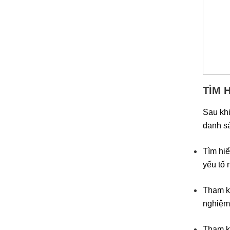
TÌM 
Sau khi
danh sá
Tìm hiể
yếu tố 
Tham kh
nghiệm
Tham kh