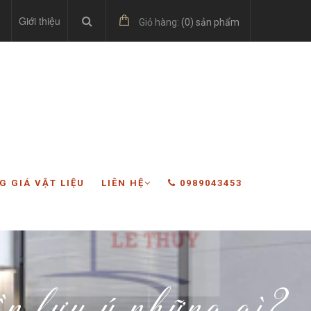
Giới thiệu
Giỏ hàng:
(
0
) sản phẩm
G GIÁ VẬT LIỆU
LIÊN HỆ
0989043453