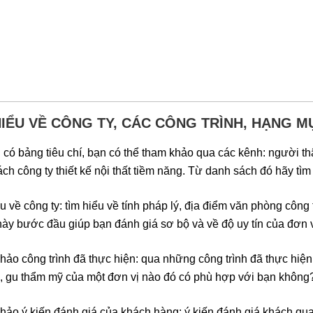
HIỂU VỀ CÔNG TY, CÁC CÔNG TRÌNH, HẠNG M
 có bảng tiêu chí, bạn có thể tham khảo qua các kênh: người th
ch công ty thiết kế nội thất tiềm năng. Từ danh sách đó hãy tìm
u về công ty: tìm hiểu về tính pháp lý, địa điểm văn phòng công 
này bước đầu giúp bạn đánh giá sơ bộ và về độ uy tín của đơn vị 
ảo công trình đã thực hiện: qua những công trình đã thực hiện
, gu thẩm mỹ của một đơn vị nào đó có phù hợp với bạn không
ảo ý kiến đánh giá của khách hàng: ý kiến đánh giá khách qu