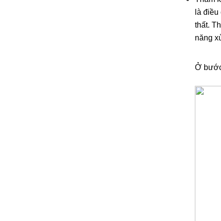
là điều
thất. T
năng xử
Ở bước 