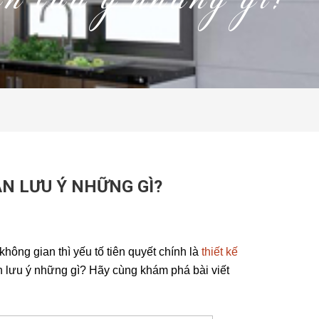
cần lưu ý những gì?
ẦN LƯU Ý NHỮNG GÌ?
hông gian thì yếu tố tiên quyết chính là
thiết kế
cần lưu ý những gì? Hãy cùng khám phá bài viết