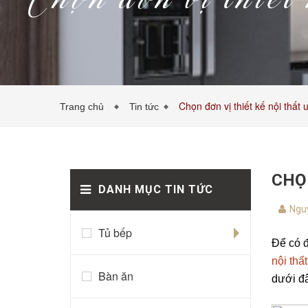
Chọn đơn vị thiết 
Chọn đơn vị thiết kế nội thất 
Trang chủ
Tin tức
CHỌN
DANH MỤC TIN TỨC
Nguy
Tủ bếp
Để có đ
nội thất
Bàn ăn
dưới đâ