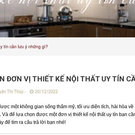
kế nội thất uy tín 
uy tín cần lưu ý những gì?
 ĐƠN VỊ THIẾT KẾ NỘI THẤT UY TÍN C
ễn Thi Thủy -
20/12/2022
ược một không gian sống thẩm mỹ, tối ưu diện tích, hài hòa về k
. Và để lựa chọn được một đơn vị thiết kế nội thất uy tín bạn 
y để tìm ra câu trả lời bạn nhé!