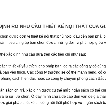
ĐỊNH RÕ NHU CẦU THIẾT KẾ NỘI THẤT CỦA GI
chọn được đơn vị thiết kế nội thất phù hợp, đầu tiên bạn phải
thành tiêu chí giúp bạn chọn được những đơn vị phù hợp giữa vô
thể xác định nhu cầu dựa trên các tiêu chí như sau:
ách thiết kế yêu thích: cho phép bạn lọc ra các công ty có cùn
 bạn yêu thích. Các công ty thường sẽ có thế mạnh riêng, có c
phong cách hiện đại, hoặc có công ty chuyên phong cách Bắc 
n sách chi trả: xác định được cụ thể mức ngân sách có thể chi tr
a ra sự lựa chọn. Ở đây mình chưa đề cập đến vấn đề giá thành
ợc giải pháp thiết kế thi công nội thất phù hợp với ngân sách b