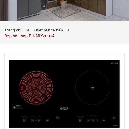
PHÒNG KHÁCH
PHÒNG NGỦ
TIN TỨC
Trang chủ
Thiết bị nhà bếp
Bếp hỗn hợp EH-MIX2000A
BẢNG GIÁ VẬT LIỆU
LIÊN HỆ
0989043453