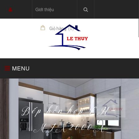
Giới thiệu
Giỏ hàng:
(
0
)
sản phẩm
MENU
TRANG CHỦ
TỦ BẾP
THIẾT BỊ NHÀ BẾP
Bếp hỗn hợp EH-
MIX2000A