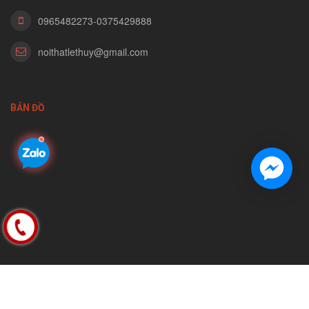
0965482273-0375429888
noithatlethuy@gmail.com
BẢN ĐỒ