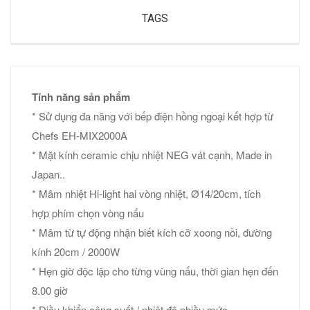
TAGS
Tính năng sản phẩm
* Sử dụng đa năng với bếp điện hồng ngoại kết hợp từ
Chefs EH-MIX2000A
* Mặt kính ceramic chịu nhiệt NEG vát cạnh, Made in
Japan..
* Mâm nhiệt Hi-light hai vòng nhiệt, Ø14/20cm, tích
hợp phím chọn vòng nấu
* Mâm từ tự động nhận biết kích cỡ xoong nồi, đường
kính 20cm / 2000W
* Hẹn giờ độc lập cho từng vùng nấu, thời gian hẹn đến
8.00 giờ
* Điều khiển công suất / nhiệt độ nhiều mức