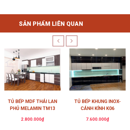
SẢN PHẨM LIÊN QUAN
TỦ BẾP MDF THÁI LAN
TỦ BẾP KHUNG INOX-
PHỦ MELAMIN TM13
CÁNH KÍNH K06
2.800.000₫
7.600.000₫