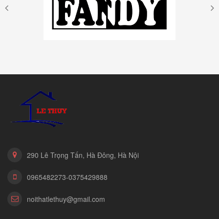
290 Lê Trọng Tấn, Hà Đông, Hà Nội
0965482273-0375429888
noithatlethuy@gmail.com