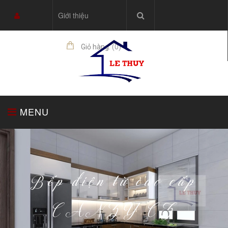
Giới thiệu
Giỏ hàng:
(
0
)
sản phẩm
MENU
TRANG CHỦ
TỦ BẾP
THIẾT BỊ NHÀ BẾP
Bếp điện từ cao cấp
CANZY CZ