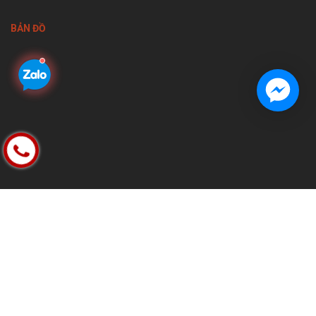
BẢN ĐỒ
FACEBOOK
© Bản quyền thuộc về Nội thất lệ thủy | Cung cấp bởi
Bizweb