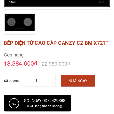
BẾP ĐIỆN TỪ CAO CẤP CANZY CZ BMIX721T
Còn hàng
18.384.000₫
22.980.000₫
MUA NGAY
SỐ LƯỢNG:
GỌI NGAY 0375429888
(Đặt Hàng Nhanh Chóng)