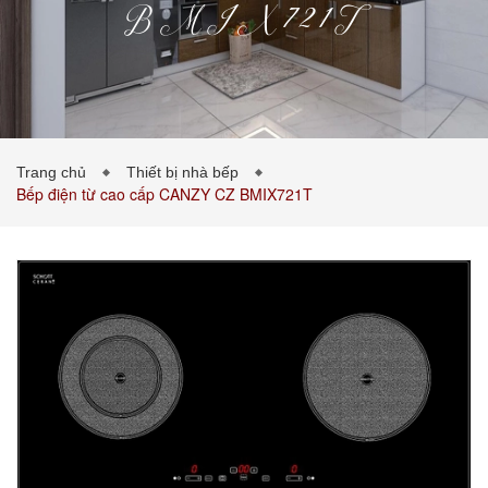
BMIX721T
PHÒNG KHÁCH
PHÒNG NGỦ
TIN TỨC
Trang chủ
Thiết bị nhà bếp
Bếp điện từ cao cấp CANZY CZ BMIX721T
BẢNG GIÁ VẬT LIỆU
LIÊN HỆ
0989043453