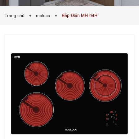
Bếp Điện MH-04R
Trang chủ
maloca
PHÒNG KHÁCH
PHÒNG NGỦ
TIN TỨC
BẢNG GIÁ VẬT LIỆU
LIÊN HỆ
0989043453