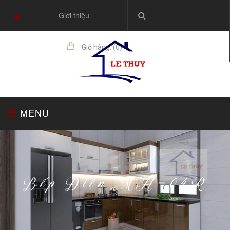
Giới thiệu
Giỏ hàng:
(
0
)
sản phẩm
MENU
TRANG CHỦ
TỦ BẾP
THIẾT BỊ NHÀ BẾP
Bếp Điện MH-04R