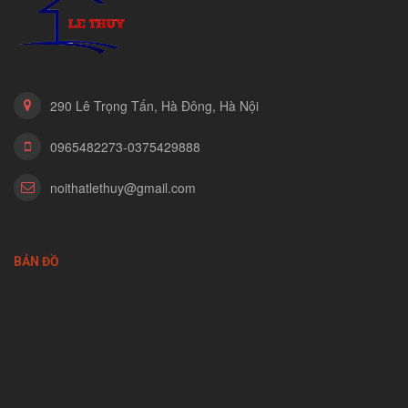
290 Lê Trọng Tấn, Hà Đông, Hà Nội
0965482273-0375429888
noithatlethuy@gmail.com
BẢN ĐỒ