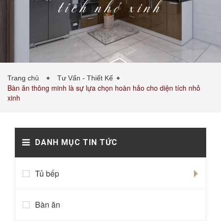
tích nhỏ xinh
PHÒNG KHÁCH
PHÒNG NGỦ
TIN TỨC
Trang chủ
Tư Vấn - Thiết Kế
Bàn ăn thông minh là sự lựa chọn hoàn hảo cho diện tích nhỏ
xinh
DANH MỤC TIN TỨC
BẢNG GIÁ VẬT LIỆU
LIÊN HỆ
0989043453
Tủ bếp
Bàn ăn