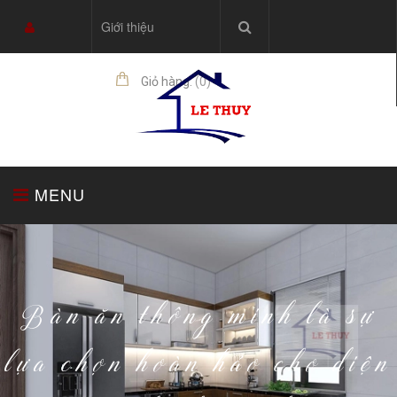
Giới thiệu
Giỏ hàng:
(
0
)
sản phẩm
MENU
TRANG CHỦ
TỦ BẾP
THIẾT BỊ NHÀ BẾP
Bàn ăn thông minh là sự
lựa chọn hoàn hảo cho diện