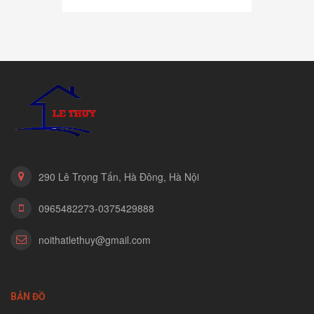
290 Lê Trọng Tấn, Hà Đông, Hà Nội
0965482273-0375429888
noithatlethuy@gmail.com
BẢN ĐỒ