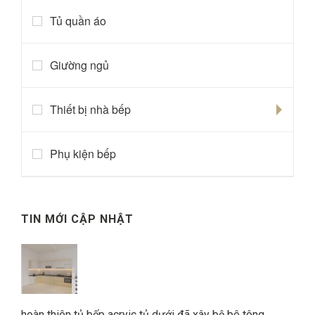
Tủ quần áo
Giường ngủ
Thiết bị nhà bếp
Phụ kiện bếp
TIN MỚI CẬP NHẬT
hoàn thiên tủ bếp acryic tủ dưới đã xây bệ bê tông