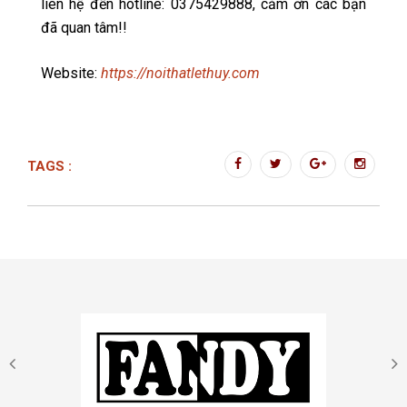
liên hệ đến hotline: 0375429888, cảm ơn các bạn
đã quan tâm!!
Website:
https://noithatlethuy.com
TAGS :