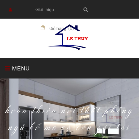
Giới thiệu
Giỏ hàng:
(
0
)
sản phẩm
MENU
TRANG CHỦ
TỦ BẾP
THIẾT BỊ NHÀ BẾP
hoàn thiện nội thất phồng
ngủ bố mẹ và con gái tại