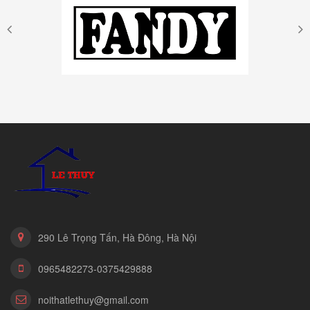
290 Lê Trọng Tấn, Hà Đông, Hà Nội
0965482273-0375429888
noithatlethuy@gmail.com