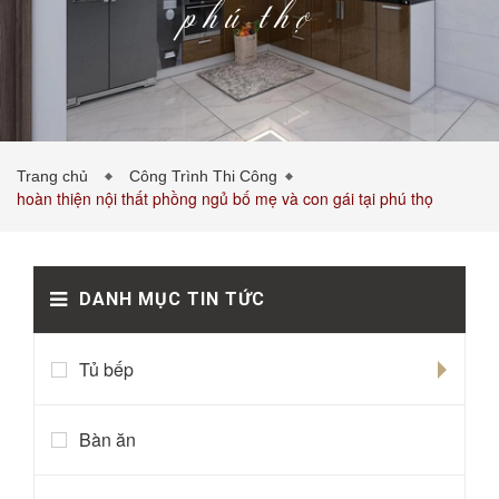
phú thọ
PHÒNG KHÁCH
PHÒNG NGỦ
TIN TỨC
Trang chủ
Công Trình Thi Công
hoàn thiện nội thất phồng ngủ bố mẹ và con gái tại phú thọ
DANH MỤC TIN TỨC
BẢNG GIÁ VẬT LIỆU
LIÊN HỆ
0989043453
Tủ bếp
Bàn ăn