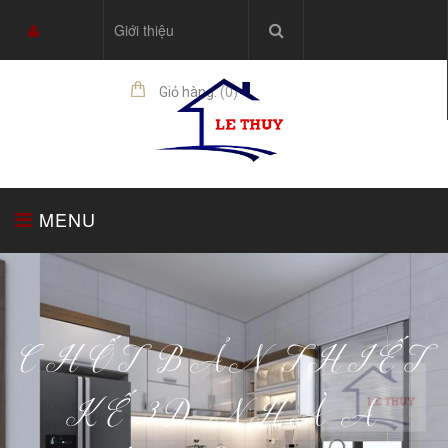
Giới thiệu
Giỏ hàng:
(
0
)
sản phẩm
MENU
TRANG CHỦ
TỦ BẾP
THIẾT BỊ NHÀ BẾP
CHỐT BẢN THIẾT
KẾ 3D NHÀ A