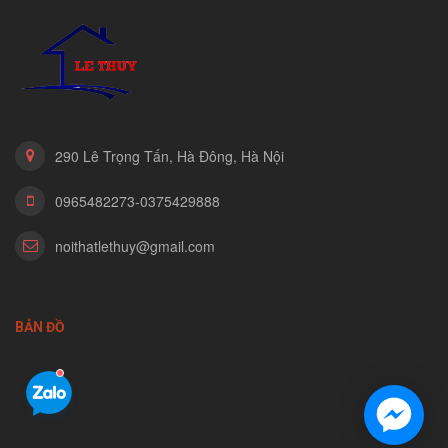
290 Lê Trọng Tấn, Hà Đông, Hà Nội
0965482273-0375429888
noithatlethuy@gmail.com
BẢN ĐỒ