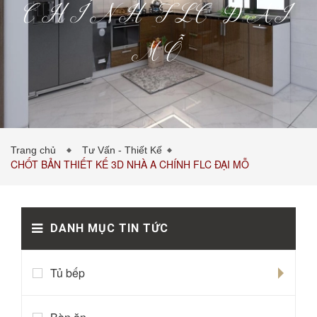
CHÍNH FLC ĐẠI
MỖ
PHÒNG KHÁCH
PHÒNG NGỦ
TIN TỨC
Trang chủ
Tư Vấn - Thiết Kế
CHỐT BẢN THIẾT KẾ 3D NHÀ A CHÍNH FLC ĐẠI MỖ
BẢNG GIÁ VẬT LIỆU
LIÊN HỆ
0989043453
DANH MỤC TIN TỨC
Tủ bếp